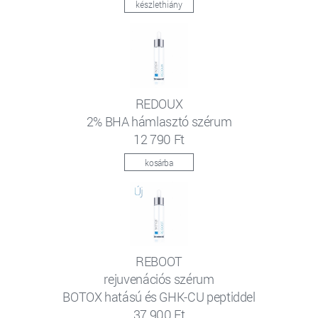
készlethiány
REDOUX
2% BHA hámlasztó szérum
12 790 Ft
kosárba
REBOOT
rejuvenációs szérum
BOTOX hatású és GHK-CU peptiddel
37 900 Ft