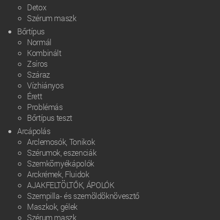
Detox
Szérum maszk
Bőrtípus
Normál
Kombinált
Zsíros
Száraz
Vízhiányos
Érett
Problémás
Bőrtípus teszt
Arcápolás
Arclemosók, Tonikok
Szérumok, eszenciák
Szemkörnyékápolók
Arckrémek, Fluidok
AJAKFELTÖLTŐK, ÁPOLÓK
Szempilla- és szemöldöknövesztő
Maszkok, gélek
Szérum maszk