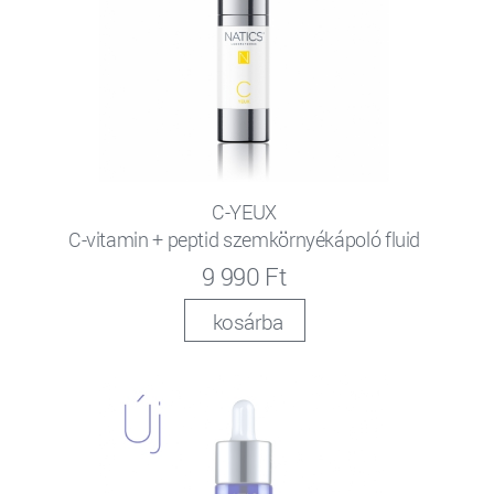
C-YEUX
C-vitamin + peptid szemkörnyékápoló fluid
9 990 Ft
kosárba