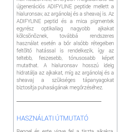
újgenerációs ADIFYLINE peptide mellett a
hialuronsav, az argánolaj és a sheavaj is. Az
ADIFYLINE peptid és a mica pigmentek
egyrész optikaliag nagyobb ajkakat
kölcsönöznek, továbbá rendszeres
használat esetén a bőr alsóbb rétegeiben
feltöltő hatással is rendelkezik, így az
teltebb, feszesebb, tónusosabb képet
mutathat. A hialuronsav hosszú ideig
hidratálja az ajkakat, míg az argánolaj és a
sheavaj a szükséges tápanyagokat
biztosítja puhaságának megőrzéséhez.
___________________________________________________
HASZNÁLATI ÚTMUTATÓ
Reggel és este vigye fel a tiszta ajkakra.