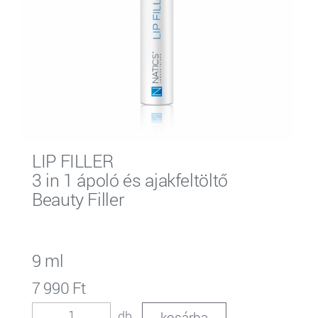
LIP FILLER
3 in 1 ápoló és ajakfeltöltő
Beauty Filler
9 ml
7 990 Ft
db