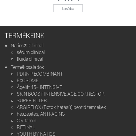
kosárba
TERMÉKEINK
Natics® Clinical
sérum clinical
fluide clinical
Termékcsaládok
PDRN RECOMBINANT
EXOSOME
Âgelift 45+ INTENSIVE
SKIN BOOST INTENSIVE AGE CORRECTOR
SUPER FILLER
ARGIRELOX (Botox hatású) peptid termékek
Feszesítés, ANTI-AGING
C-vitamin
RETINAL
YOUTH BY NATICS