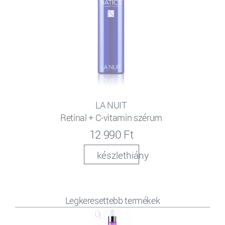
LA NUIT
Retinal + C-vitamin szérum
12 990 Ft
készlethiány
Legkeresettebb termékek