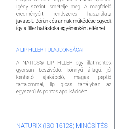
Igény szerint ismételje meg. A megfelelő
eredményért rendszeres használat
a
javasolt.
Bőrünk és annak működése egyedi,
így a filler
hatásfoka egyénenként eltérhet.
A LIP FILLER TULAJDONSÁGAI
A NATICS® LIP FILLER egy illatmentes,
gyorsan beszívódó, könnyű állagú, jól
kenhető ajakápoló, magas peptid
tartalommal, lip gloss tartályban az
egyszerű és pontos applikációért.
___________________________________________________
NATURIX (ISO 16128) MINŐSÍTÉS