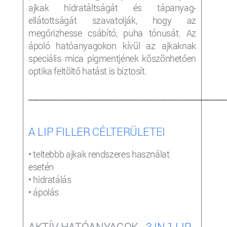
ajkak hidratáltságát és tápanyag-
ellátottságát szavatolják, hogy az
megőrizhesse csábító, puha tónusát. Az
ápoló hatóanyagokon kívül az ajkaknak
speciális mica pigmentjének köszönhetően
optika feltöltő hatást is biztosít.
___________________________________________________
A
LIP FILLER
CÉLTERÜLETEI
• teltebbb ajkak rendszeres használat
esetén
• hidratálás
• ápolás
AKTÍV HATÓANYAGOK -
3 IN 1 LIP