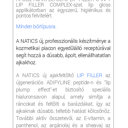
LIP FILLER COMPLEX-szel, lip gloss
applikátorban az egyszerű, higiénikus és
pontos felvitelért.
Minden bőrtípusra.
A NATICS új, professzionális készítménye a
kozmetikai piacon egyedülálló receptúrával
segít hozzá a dúsabb, ápolt, ellenállhatatlan
ajkakhoz.
A NATICS új ajakfeltöltő
LIP FILLER
az
újgenerációs ADIFYLINE peptide-n és "lip
plump effect"-et biztosító speciális
hialuronsavon alapul, amely simítja a
ráncokat és feltölti a barázdákat, így az
ajkaknak dúsabb, teltebb hatást kölcsönöz.
További aktív összetevői, az E-vitamin, a
panthenol, az argánolaj és a sheavaj az