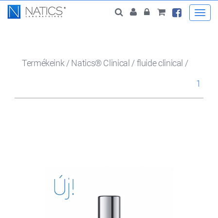
Togg
navi
Termékeink
/
Natics® Clinical
/
fluide clinical
/
1