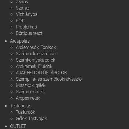
Zsíros
Száraz
Vízhiányos
Érett
Problémás
Bőrtípus teszt
Arcápolás
Arclemosók, Tonikok
Szérumok, eszenciák
Szemkörnyékápolók
Arckrémek, Fluidok
AJAKFELTÖLTŐK, ÁPOLÓK
Szempilla- és szemöldöknövesztő
Maszkok, gélek
Szérum maszk
Arcpermetek
Testápolás
Tusfürdők
Gélek, Testvajak
OUTLET