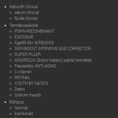
Natics® Clinical
sérum clinical
fluide clinical
Termékcsaládok
PDRN RECOMBINANT
EXOSOME
Âgelift 45+ INTENSIVE
SKIN BOOST INTENSIVE AGE CORRECTOR
SUPER FILLER
ARGIRELOX (Botox hatású) peptid termékek
Feszesítés, ANTI-AGING
C-vitamin
RETINAL
YOUTH BY NATICS
Detox
Szérum maszk
Bőrtípus
Normál
Kombinált