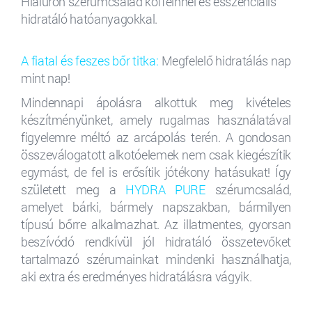
Hialuron szérumcsalád koffeinnel és esszenciális
hidratáló hatóanyagokkal.
A fiatal és feszes bőr titka:
Megfelelő hidratálás nap
mint nap!
Mindennapi ápolásra alkottuk meg kivételes
készítményünket, amely rugalmas használatával
figyelemre méltó az arcápolás terén. A gondosan
összeválogatott alkotóelemek nem csak kiegészítik
egymást, de fel is erősítik jótékony hatásukat! Így
született meg a
HYDRA PURE
szérumcsalád,
amelyet bárki, bármely napszakban, bármilyen
típusú bőrre alkalmazhat. Az illatmentes, gyorsan
beszívódó rendkívül jól hidratáló összetevőket
tartalmazó szérumainkat mindenki használhatja,
aki extra és eredményes hidratálásra vágyik.