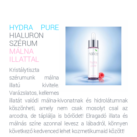
HYDRA PURE
HIALURON
SZÉRUM
MÁLNA
ILLATTAL
Kristálytiszta
szérumunk málna
illatú kivitele.
Varázslatos, kellemes
illatát valódi málna-kivonatnak és hidrolátumnak
köszönheti, amely nem csak mosolyt csal az
arcodra, de táplálja is bőrödet! Elragadó illata és
málnás színe azonnal levesz a lábadról, könnyen
következő kedvenced lehet kozmetikumaid között!