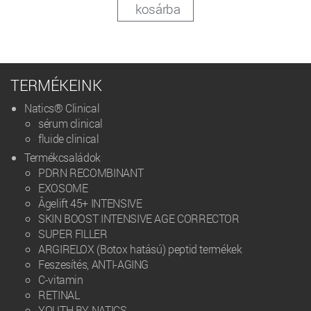
kosárba
TERMÉKEINK
Natics® Clinical
sérum clinical
fluide clinical
Termékcsaládok
PDRN RECOMBINANT
EXOSOME
Âgelift 45+ INTENSIVE
SKIN BOOST INTENSIVE AGE CORRECTOR
SUPER FILLER
ARGIRELOX (Botox hatású) peptid termékek
Feszesítés, ANTI-AGING
C-vitamin
RETINAL
YOUTH BY NATICS