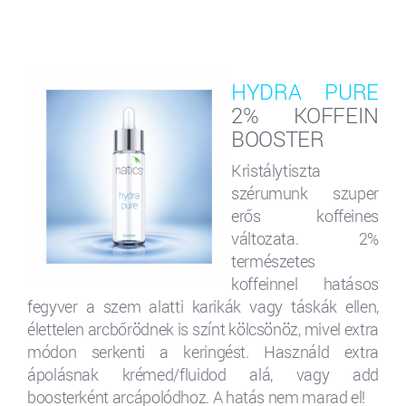
HYDRA PURE
2% KOFFEIN
BOOSTER
Kristálytiszta
szérumunk szuper
erős koffeines
változata. 2%
természetes
koffeinnel hatásos
fegyver a szem alatti karikák vagy táskák ellen,
élettelen arcbőrödnek is színt kölcsönöz, mivel extra
módon serkenti a keringést. Használd extra
ápolásnak krémed/fluidod alá, vagy add
boosterként arcápolódhoz. A hatás nem marad el!