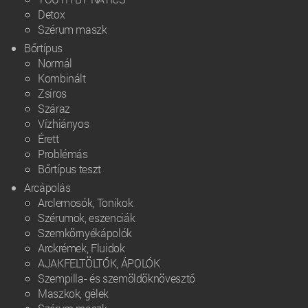
Detox
Szérum maszk
Bőrtípus
Normál
Kombinált
Zsíros
Száraz
Vízhiányos
Érett
Problémás
Bőrtípus teszt
Arcápolás
Arclemosók, Tonikok
Szérumok, eszenciák
Szemkörnyékápolók
Arckrémek, Fluidok
AJAKFELTÖLTŐK, ÁPOLÓK
Szempilla- és szemöldöknövesztő
Maszkok, gélek