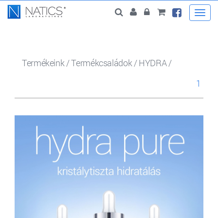
Togg
navi
Termékeink
/
Termékcsaládok
/
HYDRA
/
1