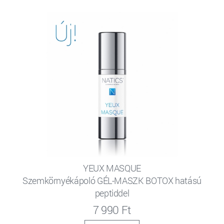
YEUX MASQUE
Szemkörnyékápoló GÉL-MASZK BOTOX hatású
peptiddel
7 990 Ft