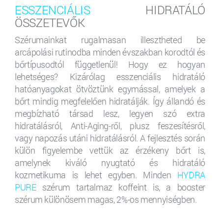
ESSZENCIÁLIS
HIDRATÁLÓ
ÖSSZETEVŐK
Szérumainkat rugalmasan illesztheted be
arcápolási rutinodba minden évszakban korodtól és
bőrtípusodtól függetlenül! Hogy ez hogyan
lehetséges? Kizárólag esszenciális hidratáló
hatóanyagokat ötvöztünk egymással, amelyek a
bőrt mindig megfelelően hidratálják. Így állandó és
megbízható társad lesz, legyen szó extra
hidratálásról, Anti-Aging-ről, plusz feszesítésről,
vagy napozás utáni hidratálásról. A fejlesztés során
külön figyelembe vettük az érzékeny bőrt is,
amelynek kiváló nyugtató és hidratáló
kozmetikuma is lehet egyben. Minden
HYDRA
PURE
szérum tartalmaz koffeint is, a booster
szérum különösem magas, 2%-os mennyiségben.