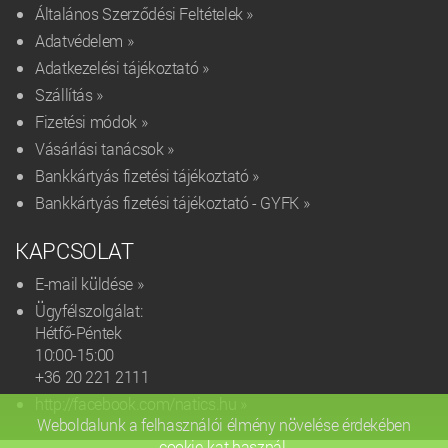
Általános Szerződési Feltételek »
Adatvédelem »
Adatkezelési tájékoztató »
Szállítás »
Fizetési módok »
Vásárlási tanácsok »
Bankkártyás fizetési tájékoztató »
Bankkártyás fizetési tájékoztató - GYFK »
KAPCSOLAT
E-mail küldése »
Ügyfélszolgálat:
Hétfő-Péntek
10:00-15:00
+36 20 221 2111‬
http://facebook.com/natics.hu »
Weboldalunk a felhasználói élmény növelése érdekében
cookie-kat használ.