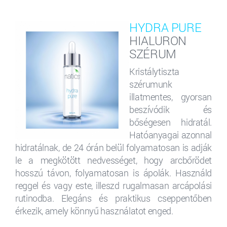
HYDRA PURE
HIALURON
SZÉRUM
Kristálytiszta
szérumunk
illatmentes, gyorsan
beszívódik és
bőségesen hidratál.
Hatóanyagai azonnal
hidratálnak, de 24 órán belül folyamatosan is adják
le a megkötött nedvességet, hogy arcbőrödet
hosszú távon, folyamatosan is ápolák. Használd
reggel és vagy este, illeszd rugalmasan arcápolási
rutinodba. Elegáns és praktikus cseppentőben
érkezik, amely könnyű használatot enged.