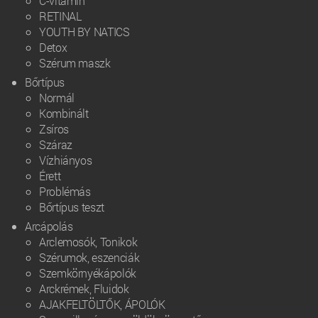
C-vitamin
RETINAL
YOUTH BY NATICS
Detox
Szérum maszk
Bőrtípus
Normál
Kombinált
Zsíros
Száraz
Vízhiányos
Érett
Problémás
Bőrtípus teszt
Arcápolás
Arclemosók, Tonikok
Szérumok, eszenciák
Szemkörnyékápolók
Arckrémek, Fluidok
AJAKFELTÖLTŐK, ÁPOLÓK