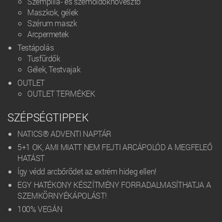
Szempilla- és szemöldöknövesztő
Maszkok, gélek
Szérum maszk
Arcpermetek
Testápolás
Tusfürdők
Gélek, Testvajak
OUTLET
OUTLET TERMÉKEK
SZÉPSÉGTIPPEK
NATICS® ADVENTI NAPTÁR
5+1 OK, AMI MIATT NEM FEJTI ARCÁPOLÓD A MEGFELEŐ
HATÁST
Így védd arcbőrödet az extrém hideg ellen!
EGY HATÉKONY KÉSZÍTMÉNY FORRADALMASÍTHATJA A
SZEMKÖRNYÉKÁPOLÁST!
100% VEGÁN