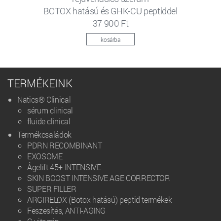
BOTOX hatású és GHK-CU peptiddel
37 900 Ft
kosárba
TERMÉKEINK
Natics® Clinical
sérum clinical
fluide clinical
Termékcsaládok
PDRN RECOMBINANT
EXOSOME
Âgelift 45+ INTENSIVE
SKIN BOOST INTENSIVE AGE CORRECTOR
SUPER FILLER
ARGIRELOX (Botox hatású) peptid termékek
Feszesítés, ANTI-AGING