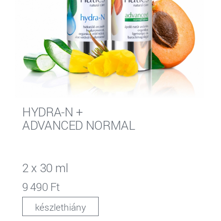
HYDRA-N +
ADVANCED NORMAL
2 x 30 ml
9 490 Ft
készlethiány