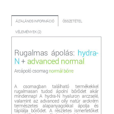
ÁLTALÁNOS INFORMÁCIÓ
ÖSSZETÉTEL
VÉLEMÉNYEK (2)
Rugalmas ápolás:
hydra-
N
+
advanced normal
Arcápoló csomag
normál bőrre
A csomagban található termékekkel
rugalmasan tudod ápolni bőrödet akár
mindennap! A hydra-N hyaluron arczselé,
valamint az advanced oily natúr arckrém
természetes alapanyagokkal ápolja és
táplálja bőrödet. A részletes ismertetőket