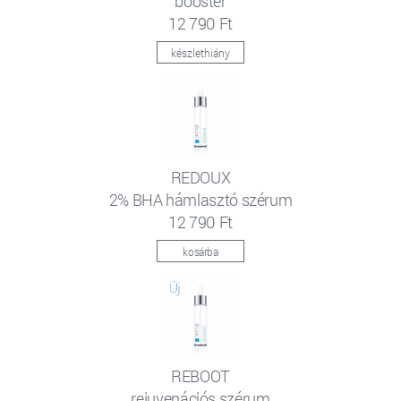
booster
12 790 Ft
készlethiány
REDOUX
2% BHA hámlasztó szérum
12 790 Ft
kosárba
REBOOT
rejuvenációs szérum