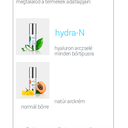
megtalálod a termékek adatlapjain:
hydra-N
hyaluron arczselé
minden bőrtípusra
advanced
normal
natúr arckrém
normál bőrre