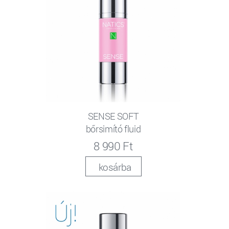
SENSE SOFT
bőrsimító fluid
8 990 Ft
kosárba