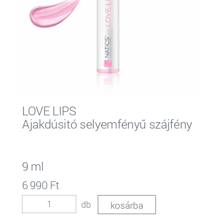
LOVE LIPS
Ajakdúsitó selyemfényű szájfény
9 ml
6 990 Ft
db