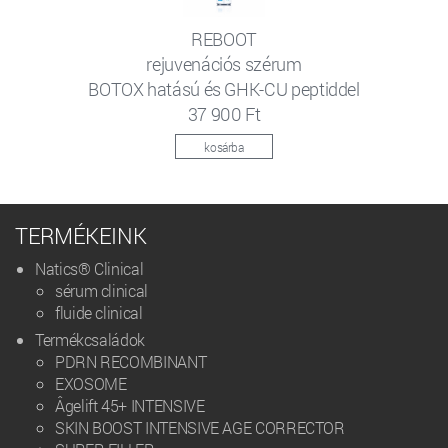
REBOOT
rejuvenációs szérum
BOTOX hatású és GHK-CU peptiddel
37 900 Ft
kosárba
TERMÉKEINK
Natics® Clinical
sérum clinical
fluide clinical
Termékcsaládok
PDRN RECOMBINANT
EXOSOME
Âgelift 45+ INTENSIVE
SKIN BOOST INTENSIVE AGE CORRECTOR