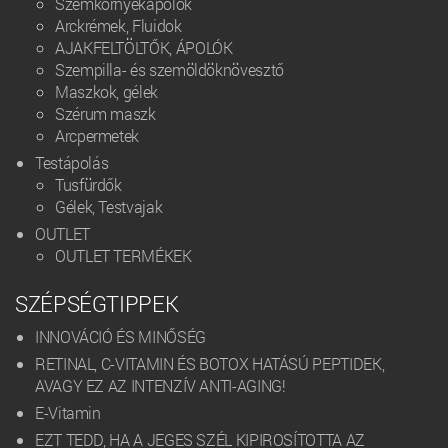
Szemkörnyékápolók
Arckrémek, Fluidok
AJAKFELTÖLTŐK, ÁPOLÓK
Szempilla- és szemöldöknövesztő
Maszkok, gélek
Szérum maszk
Arcpermetek
Testápolás
Tusfürdők
Gélek, Testvajak
OUTLET
OUTLET TERMÉKEK
SZÉPSÉGTIPPEK
INNOVÁCIÓ ÉS MINŐSÉG
RETINAL, C-VITAMIN ÉS BOTOX HATÁSÚ PEPTIDEK,
AVAGY EZ AZ INTENZÍV ANTI-AGING!
E-Vitamin
EZT TEDD, HA A JEGES SZÉL KIPIROSÍTOTTA AZ