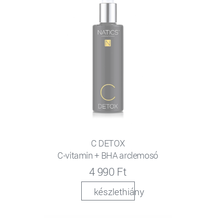
C DETOX
C-vitamin + BHA arclemosó
4 990 Ft
készlethiány