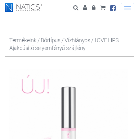
Togg
navi
Termékeink
/
Bőrtípus
/
Vízhiányos
/
LOVE LIPS
Ajakdúsitó selyemfényű szájfény