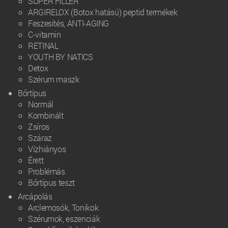
SUPER FILLER
ARGIRELOX (Botox hatású) peptid termékek
Feszesítés, ANTI-AGING
C-vitamin
RETINAL
YOUTH BY NATICS
Detox
Szérum maszk
Bőrtípus
Normál
Kombinált
Zsíros
Száraz
Vízhiányos
Érett
Problémás
Bőrtípus teszt
Arcápolás
Arclemosók, Tonikok
Szérumok, eszenciák