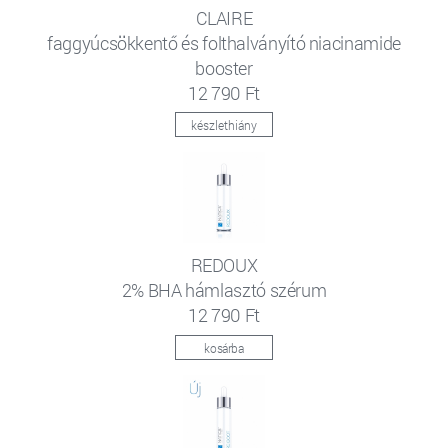
CLAIRE
faggyúcsökkentő és folthalványító niacinamide
booster
12 790 Ft
készlethiány
REDOUX
2% BHA hámlasztó szérum
12 790 Ft
kosárba