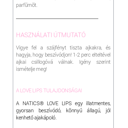
parfümöt.
___________________________________________________
HASZNÁLATI ÚTMUTATÓ
Vigye fel a szájfényt tiszta ajkakra, és
hagyja, hogy beszívódjon! 1-2 perc elteltével
ajkai csillogóvá válnak. Igény szerint
ismételje meg!
A LOVE LIPS TULAJDONSÁGAI
A NATICS® LOVE
LIPS
egy illatmentes,
gyorsan beszívódó, könnyű állagú, jól
kenhető ajakápoló.