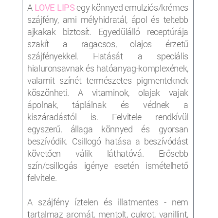
A
LOVE LIPS
egy könnyed emulziós/krémes
szájfény, ami mélyhidratál, ápol és teltebb
ajkakak biztosít. E
gyedülálló receptúrája
szakít a ragacsos, olajos érzetű
szájfényekkel. Hatását a speciális
hialuronsavnak és hatóanyag-komplexének,
valamit színét természetes pigmenteknek
köszönheti. A vitaminok, olajak vajak
ápolnak, táplálnak és védnek a
kiszáradástól is. Felvitele rendkívül
egyszerű, állaga könnyed és gyorsan
beszívódik. Csillogó hatása a beszívódást
követően válik láthatóvá. Erősebb
szín/csillogás igénye esetén ismételhető
felvitele.
A szájfény íztelen és illatmentes - nem
tartalmaz aromát, mentolt, cukrot, vanillint,