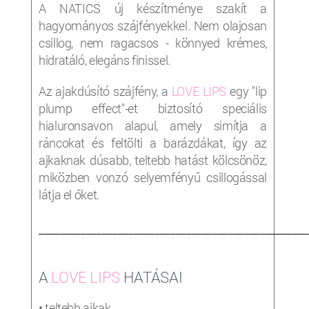
A NATICS új készítménye szakít a
hagyományos szájfényekkel. Nem olajosan
csillog, nem ragacsos - könnyed krémes,
hidratáló, elegáns finissel.
Az ajakdúsító szájfény, a
LOVE LIPS
egy
"lip
plump effect"-et biztosító speciális
hialuronsavon alapul, amely simítja a
ráncokat és feltölti a barázdákat, így az
ajkaknak dúsabb, teltebb hatást kölcsönöz,
miközben vonzó selyemfényű csillogással
látja el őket.
___________________________________________________
A
LOVE LIPS
HATÁSAI
• teltebb ajkak