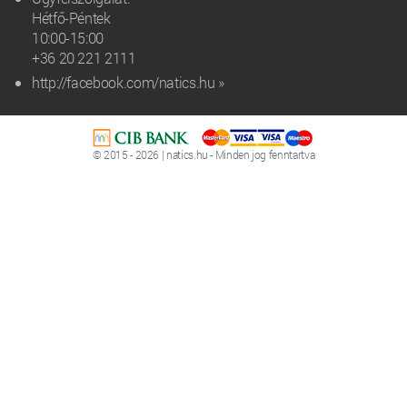
Hétfő-Péntek
10:00-15:00
+36 20 221 2111‬
http://facebook.com/natics.hu »
© 2015 - 2026 | natics.hu - Minden jog fenntartva