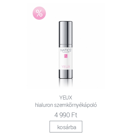
YEUX
hialuron szemkörnyékápoló
4 990 Ft
kosárba