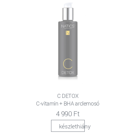
C DETOX
C-vitamin + BHA arclemosó
4 990 Ft
készlethiány