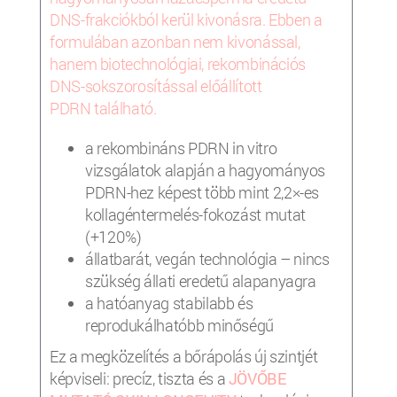
DNS-frakciókból kerül kivonásra. Ebben a
formulában azonban nem kivonással,
hanem biotechnológiai, rekombinációs
DNS-sokszorosítással előállított
PDRN található.
a rekombináns PDRN in vitro
vizsgálatok alapján a hagyományos
PDRN-hez képest több mint 2,2×-es
kollagéntermelés-fokozást mutat
(+120%)
állatbarát, vegán technológia – nincs
szükség állati eredetű alapanyagra
a hatóanyag stabilabb és
reprodukálhatóbb minőségű
Ez a megközelítés a bőrápolás új szintjét
képviseli: precíz, tiszta és a
JÖVŐBE