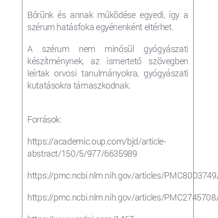
Bőrünk és annak működése egyedi, így a
szérum
hatásfoka egyénenként eltérhet.
A szérum nem minősül gyógyászati
készítménynek, az ismertető szövegben
leírtak orvosi tanulmányokra, gyógyászati
kutatásokra támaszkodnak.
Források:
https://academic.oup.com/bjd/article-
abstract/150/5/977/6635989
https://pmc.ncbi.nlm.nih.gov/articles/PMC8003749
https://pmc.ncbi.nlm.nih.gov/articles/PMC2745708