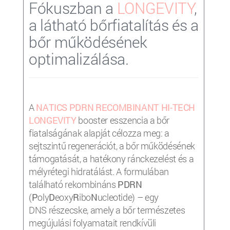
Fókuszban a
LONGEVITY
,
a látható bőrfiatalítás és a
bőr működésének
optimalizálása.
A
NATICS PDRN RECOMBINANT
HI-TECH
LONGEVITY
booster esszencia a bőr
fiatalságának alapját célozza meg: a
sejtszintű regenerációt, a bőr működésének
támogatását, a hatékony ránckezelést és a
mélyrétegi hidratálást. A formulában
található rekombináns
PDRN
(
P
oly
D
eoxy
R
ibo
N
ucleotide) – egy
DNS részecske, amely a bőr természetes
megújulási folyamatait rendkívüli