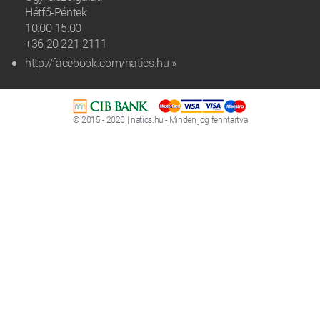
Hétfő-Péntek
10:00-15:00
+36 20 221 2111‬
http://facebook.com/natics.hu »
© 2015 - 2026 | natics.hu - Minden jog fenntartva