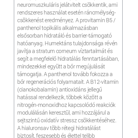
neuromuszkuláris jelátvitelt csökkentik, ami
rendszeres használat esetén ráncmélység-
csökkenést eredményez. A provitamin B5 /
panthenol topikális alkalmazásban
elsősorban hidratáló és barrier-támogató
hatóanyag. Humektáns tulajdonsága révén
javítja a stratum corneum víztartalmát és
segít a megfelelő hidratálás fenntartásában,
mindezekkel együtt a bőr megújulását
támogatja. A panthenol tovább fokozza a
bőr regenerációs folyamatait. A B12-vitamin
(cianokobalamin) antioxidáns jellegű
hatással rendelkezik, többek között a
nitrogén-monoxidhoz kapcsolódó reakciók
modulálásán keresztül, ami hozzájárul a
sejtszintű oxidatív stressz csökkentéséhez.
A hialuronsav több rétegi hidratálást
biztosít, feszesebb és élettel telibb