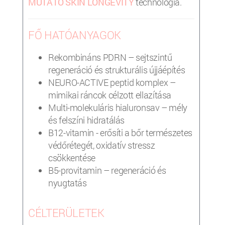
MUTATÓ SKIN LONGEVITY
technológia.
FŐ HATÓANYAGOK
Rekombináns PDRN – sejtszintű
regeneráció és strukturális újjáépítés
NEURO-ACTIVE peptid komplex –
mimikai ráncok célzott ellazítása
Multi-molekuláris hialuronsav – mély
és felszíni hidratálás
B12-vitamin - erősíti a bőr természetes
védőrétegét, oxidatív stressz
csökkentése
B5-provitamin – regeneráció és
nyugtatás
CÉLTERÜLETEK