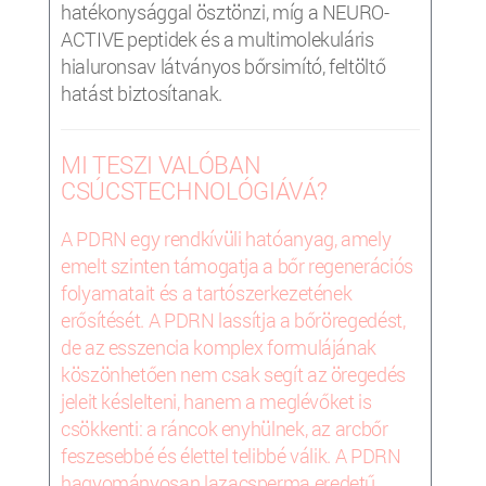
hatékonysággal ösztönzi, míg a NEURO-
ACTIVE peptidek és a multimolekuláris
hialuronsav látványos bőrsimító, feltöltő
hatást biztosítanak.
MI TESZI VALÓBAN
CSÚCSTECHNOLÓGIÁVÁ?
A PDRN egy rendkívüli hatóanyag, amely
emelt szinten támogatja a bőr regenerációs
folyamatait és a tartószerkezetének
erősítését. A PDRN lassítja a bőröregedést,
de az esszencia komplex formulájának
köszönhetően nem csak segít az öregedés
jeleit késlelteni, hanem a meglévőket is
csökkenti: a ráncok enyhülnek, az arcbőr
feszesebbé és élettel telibbé válik. A PDRN
hagyományosan lazacsperma eredetű