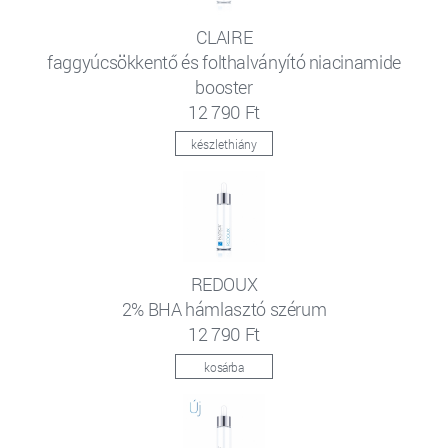
CLAIRE
faggyúcsökkentő és folthalványító niacinamide
booster
12 790 Ft
készlethiány
REDOUX
2% BHA hámlasztó szérum
12 790 Ft
kosárba