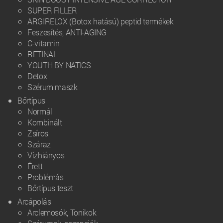
SUPER FILLER
ARGIRELOX (Botox hatású) peptid termékek
Feszesítés, ANTI-AGING
C-vitamin
RETINAL
YOUTH BY NATICS
Detox
Szérum maszk
Bőrtípus
Normál
Kombinált
Zsíros
Száraz
Vízhiányos
Érett
Problémás
Bőrtípus teszt
Arcápolás
Arclemosók, Tonikok