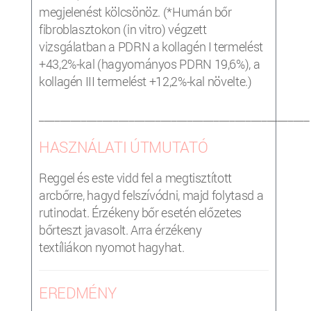
megjelenést kölcsönöz. (*Humán bőr
fibroblasztokon (in vitro) végzett
vizsgálatban a PDRN a kollagén I termelést
+43,2%-kal (hagyományos PDRN 19,6%), a
kollagén III termelést +12,2%-kal növelte.)
___________________________________________________
HASZNÁLATI ÚTMUTATÓ
Reggel és este vidd fel a megtisztított
arcbőrre, hagyd felszívódni, majd folytasd a
rutinodat. Érzékeny bőr esetén előzetes
bőrteszt javasolt. Arra érzékeny
textíliákon nyomot hagyhat.
EREDMÉNY