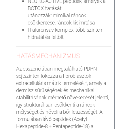
NEURO-ACTIVE peptidek, amelyek a
BOTOX hatását
utánozzák: mimikai ráncok
csökkentése, ráncok kisimítása
Hialuronsav komplex: több szinten
hidratál és feltölt
HATÁSMECHANIZMUS
Az esszenciában megtalálható PDRN
sejtszinten fokozza a fibroblasztok
extracelluláris mátrix termelését*, amely a
dermisz sűrűségének és mechanikai
stabilitásának mérhető növekedését jelenti,
így strukturálisan csökkenti a ráncok
mélységét és növeli a bőr feszességét. A
formulában lévő peptidek (Acetyl
Hexapeptide-8 + Pentapeptide-18) a