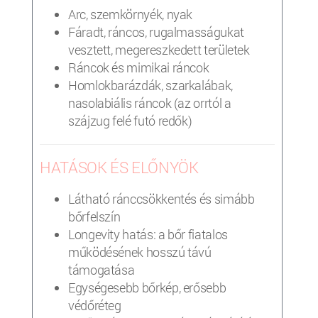
Arc, szemkörnyék, nyak
Fáradt, ráncos, rugalmasságukat
vesztett, megereszkedett területek
Ráncok és mimikai ráncok
Homlokbarázdák, szarkalábak,
nasolabiális ráncok (az orrtól a
szájzug felé futó redők)
HATÁSOK ÉS ELŐNYÖK
Látható ránccsökkentés és simább
bőrfelszín
Longevity hatás: a bőr fiatalos
működésének hosszú távú
támogatása
Egységesebb bőrkép, erősebb
védőréteg