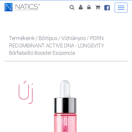
Togg
navi
Termékeink
/
Bőrtípus
/
Vízhiányos
/
PDRN
RECOMBINANT ACTIVE DNA - LONGEVITY
Bőrfiatalító Booster Esszencia