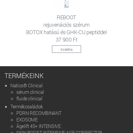
REBOOT
rejuvenációs szérum
BOTOX hatású és GHK-CU peptiddel
37 900 Ft
kosárba
TERMÉKEINK
Natics® Clinical
sérum clinical
fluide clinical
Termékcsaládok
PDRN RECOMBINANT
EXOSOME
Âgelift 45+ INTENSIVE
SKIN BOOST INTENSIVE AGE CORRECTOR