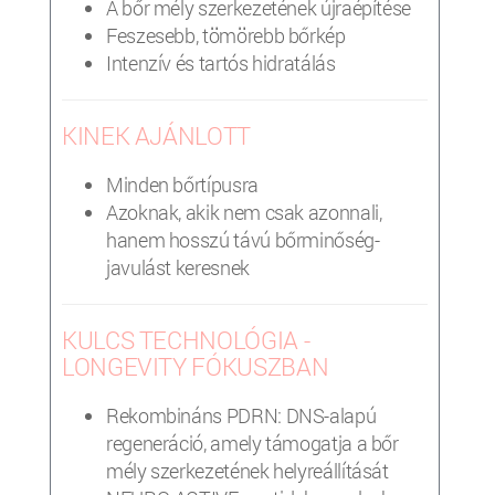
A bőr mély szerkezetének újraépítése
Feszesebb, tömörebb bőrkép
Intenzív és tartós hidratálás
KINEK AJÁNLOTT
Minden bőrtípusra
Azoknak, akik nem csak azonnali,
hanem hosszú távú bőrminőség-
javulást keresnek
KULCS TECHNOLÓGIA -
LONGEVITY FÓKUSZBAN
Rekombináns PDRN: DNS-alapú
regeneráció, amely támogatja a bőr
mély szerkezetének helyreállítását