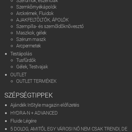
Szérumok, eszenciák
Szemkörnyékápolók
Arckrémek, Fluidok
AJAKFELTÖLTŐK, ÁPOLÓK
Szempilla- és szemöldöknövesztő
Maszkok, gélek
Szérum maszk
Arcpermetek
Testápolás
Tusfürdők
Gélek, Testvajak
OUTLET
OUTLET TERMÉKEK
SZÉPSÉGTIPPEK
Ajándék InStyle magazin előfizetés
HYDRA-N + ADVANCED
Fluide Légére
5 DOLOG, AMITŐL EGY VÁROSI NŐ NEM CSAK TRENDI, DE