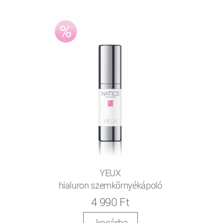
YEUX
hialuron szemkörnyékápoló
4 990 Ft
kosárba