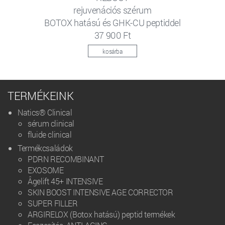
rejuvenációs szérum
BOTOX hatású és GHK-CU peptiddel
37 900 Ft
kosárba
TERMÉKEINK
Natics® Clinical
sérum clinical
fluide clinical
Termékcsaládok
PDRN RECOMBINANT
EXOSOME
Âgelift 45+ INTENSIVE
SKIN BOOST INTENSIVE AGE CORRECTOR
SUPER FILLER
ARGIRELOX (Botox hatású) peptid termékek