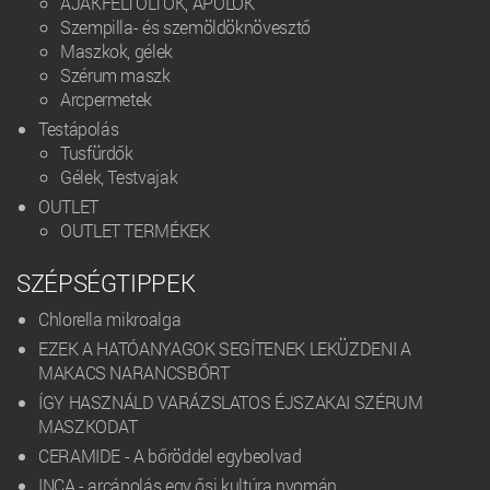
AJAKFELTÖLTŐK, ÁPOLÓK
Szempilla- és szemöldöknövesztő
Maszkok, gélek
Szérum maszk
Arcpermetek
Testápolás
Tusfürdők
Gélek, Testvajak
OUTLET
OUTLET TERMÉKEK
SZÉPSÉGTIPPEK
Chlorella mikroalga
EZEK A HATÓANYAGOK SEGÍTENEK LEKÜZDENI A
MAKACS NARANCSBŐRT
ÍGY HASZNÁLD VARÁZSLATOS ÉJSZAKAI SZÉRUM
MASZKODAT
CERAMIDE - A bőröddel egybeolvad
INCA - arcápolás egy ősi kultúra nyomán