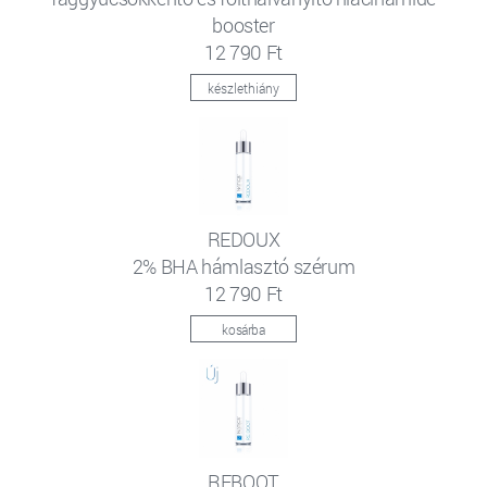
booster
12 790 Ft
készlethiány
REDOUX
2% BHA hámlasztó szérum
12 790 Ft
kosárba
REBOOT