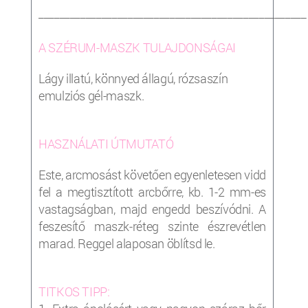
___________________________________________________
A SZÉRUM-MASZK TULAJDONSÁGAI
Lágy illatú, könnyed állagú, rózsaszín
emulziós gél-maszk.
HASZNÁLATI ÚTMUTATÓ
Este, arcmosást követően egyenletesen vidd
fel a megtisztított arcbőrre, kb. 1-2 mm-es
vastagságban, majd engedd beszívódni. A
feszesítő maszk-réteg szinte észrevétlen
marad. Reggel alaposan öblítsd le.
TITKOS TIPP: