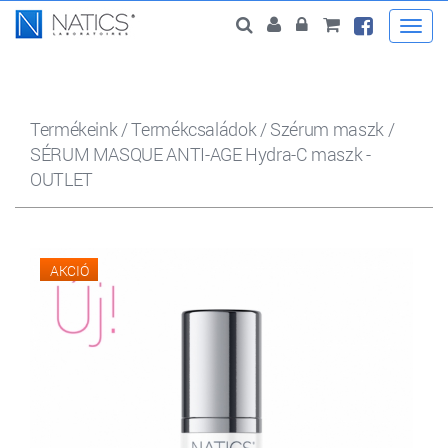
Togg
navi
Termékeink
/
Termékcsaládok
/
Szérum maszk
/
SÉRUM MASQUE ANTI-AGE Hydra-C maszk -
OUTLET
AKCIÓ