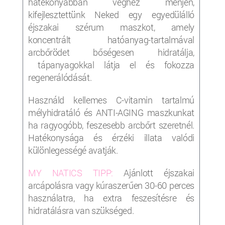
hatékonyabban véghez menjen,
kifejlesztettünk Neked egy egyedülálló
éjszakai szérum maszkot, amely
koncentrált hatóanyag-tartalmával
arcbőrödet bőségesen hidratálja,
tápanyagokkal látja el és fokozza
regenerálódását.
Használd kellemes C-vitamin tartalmú
mélyhidratáló és ANTI-AGING maszkunkat
ha ragyogóbb, feszesebb arcbőrt szeretnél.
Hatékonysága és érzéki illata valódi
különlegességé avatják.
MY NATICS TIPP:
Ajánlott éjszakai
arcápolásra vagy kúraszerűen 30-60 perces
használatra, ha extra feszesítésre és
hidratálásra van szükséged.