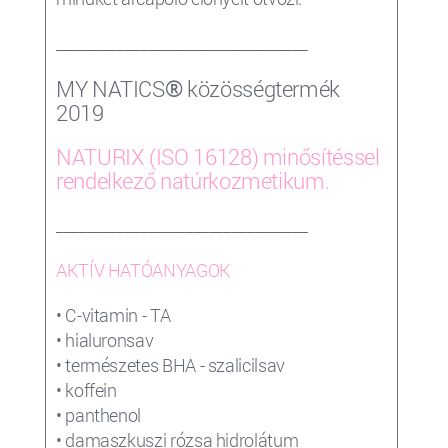
_________________________________
®
MY NATICS
közösségtermék
2019
NATURIX (ISO 16128) minősítéssel
rendelkező natúrkozmetikum.
_________________________________
AKTÍV HATÓANYAGOK
• C-vitamin - TA
• hialuronsav
• természetes BHA - szalicilsav
• koffein
• panthenol
• damaszkuszi rózsa hidrolátum