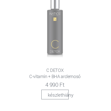
C DETOX
C-vitamin + BHA arclemosó
4 990 Ft
készlethiány