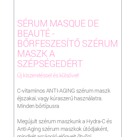
SÉRUM MASQUE DE
BEAUTÉ -
BŐRFESZESÍTŐ SZÉRUM
MASZK A
SZÉPSÉGEDÉRT
Új kiszereléssel és külsővel!
C-vitaminos ANTI-AGING szérum maszk
éjszakai, vagy kúraszerű használatra.
Minden bőrtípusra
Megújult szérum maszkunk a Hydra-C és
Anti-Aging szérum maszkok útódjaként,
mindkét arcápoló előnyeit ötvözi.