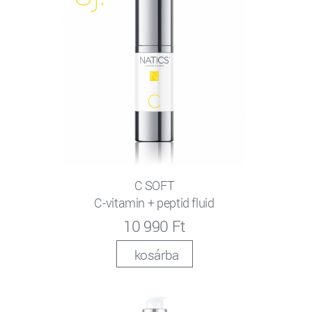
C SOFT
C-vitamin + peptid fluid
10 990 Ft
kosárba