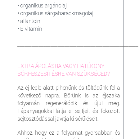
• organikus argánolaj
• organikus sárgabarackmagolaj
• allantoin
• E-vitamin
___________________________________________________
EXTRA ÁPOLÁSRA VAGY HATÉKONY
BŐRFESZESÍTÉSRE VAN SZÜKSÉGED?
Az éj leple alatt pihenünk és töltődünk fel a
következő napra. Bőrünk is az éjszaka
folyamán regenerálódik és újul meg.
Tápanyagokkal látja el sejtjeit és fokozott
sejtosztódással javítja ki sérüléseit.
Ahhoz, hogy ez a folyamat gyorsabban és