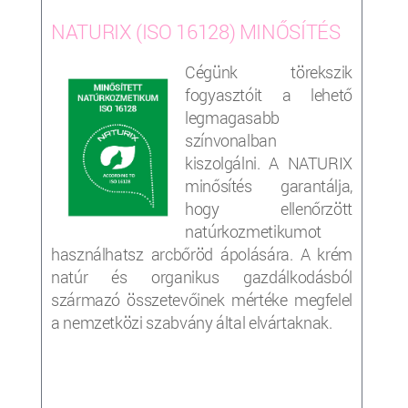
NATURIX (ISO 16128) MINŐSÍTÉS
Cégünk törekszik
fogyasztóit a lehető
legmagasabb
színvonalban
kiszolgálni. A NATURIX
minősítés garantálja,
hogy ellenőrzött
natúrkozmetikumot
használhatsz arcbőröd ápolására. A krém
natúr és organikus gazdálkodásból
származó összetevőinek mértéke megfelel
a nemzetközi szabvány által elvártaknak.