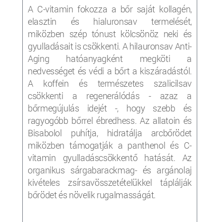
A C-vitamin fokozza a bőr saját kollagén,
elasztin
és hialuronsav termelését,
miközben szép tónust kölcsönöz neki és
gyulladásait is csökkenti. A hilauronsav Anti-
Aging hatóanyagként megköti a
nedvességet és védi a bőrt a kiszáradástól.
A koffein és természetes szalicilsav
csökkenti a regenerálódás - azaz a
bőrmegújulás idejét -, hogy szebb és
ragyogóbb bőrrel ébredhess. Az allatoin és
Bisabolol puhítja, hidratálja arcbőrödet
miközben támogatják a panthenol és C-
vitamin gyulladáscsökkentő hatását. Az
organikus sárgabarackmag- és argánolaj
kivételes zsírsavösszetételükkel táplálják
bőrödet és növelik rugalmasságát.