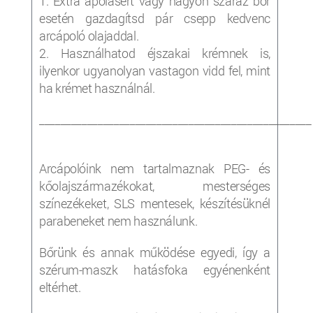
1. Extra ápolásért vagy nagyon száraz bőr
esetén gazdagítsd pár csepp kedvenc
arcápoló olajaddal.
2. Használhatod éjszakai krémnek is,
ilyenkor ugyanolyan vastagon vidd fel, mint
ha krémet használnál.
___________________________________________________
Arcápolóink nem tartalmaznak PEG- és
kőolajszármazékokat, mesterséges
színezékeket, SLS mentesek, készítésüknél
parabeneket nem használunk.
Bőrünk és annak működése egyedi, így a
szérum-maszk
hatásfoka egyénenként
eltérhet.