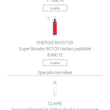
11 990 Ft
kosárba
ENERGIE BOOSTER
Super Booster BOTOX hatású peptiddel
8 990 Ft
kosárba
Speciális termékek
CLAIRE
faggyúcsökkentő és folthalványító niacinamide