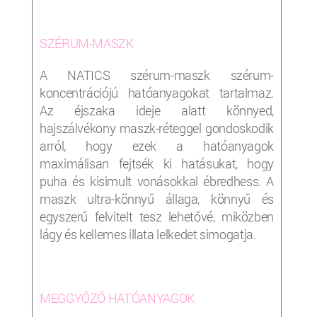
SZÉRUM-MASZK
A NATICS szérum-maszk szérum-
koncentrációjú hatóanyagokat tartalmaz.
Az éjszaka ideje alatt könnyed,
hajszálvékony maszk-réteggel gondoskodik
arról, hogy ezek a hatóanyagok
maximálisan fejtsék ki hatásukat, hogy
puha és kisimult vonásokkal ébredhess. A
maszk ultra-könnyű állaga, könnyű és
egyszerű felvitelt tesz lehetővé, miközben
lágy és kellemes illata lelkedet simogatja.
MEGGYŐZŐ HATÓANYAGOK