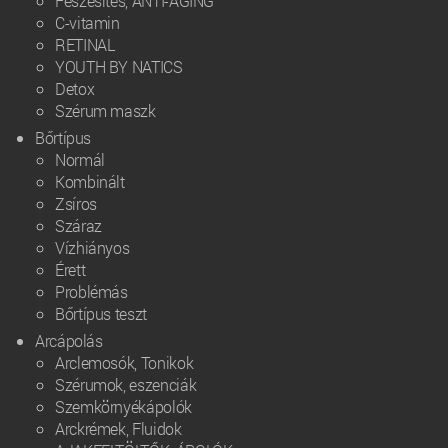
Feszesítés, ANTI-AGING
C-vitamin
RETINAL
YOUTH BY NATICS
Detox
Szérum maszk
Bőrtípus
Normál
Kombinált
Zsíros
Száraz
Vízhiányos
Érett
Problémás
Bőrtípus teszt
Arcápolás
Arclemosók, Tonikok
Szérumok, eszenciák
Szemkörnyékápolók
Arckrémek, Fluidok