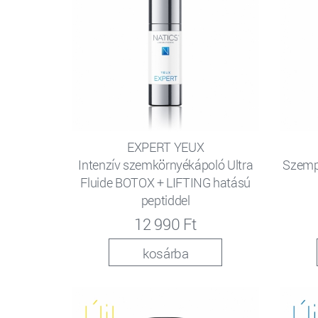
EXPERT YEUX
Intenzív szemkörnyékápoló Ultra
Szempi
Fluide BOTOX + LIFTING hatású
peptiddel
12 990 Ft
kosárba