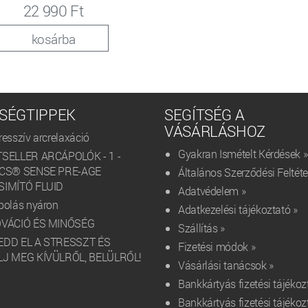
22 990 Ft
kosárba
SÉGTIPPEK
SEGÍTSÉG A
VÁSÁRLÁSHOZ
resszív arcrelaxáció
Gyakran Ismételt Kérdések »
SELLER ARCÁPOLÓK - 1 -
ICS® SENSE PRE-AGE
Általános Szerződési Feltéte
IMÍTÓ FLUID
Adatvédelem »
polás nyáron
Adatkezelési tájékoztató »
OVÁCIÓ ÉS MINŐSÉG
Szállítás »
EDD EL A STRESSZT ÉS
Fizetési módok »
J MEG KÍVÜLRŐL, BELÜLRŐL!
Vásárlási tanácsok »
Bankkártyás fizetési tájékoz
Bankkártyás fizetési tájékoz