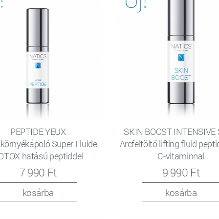
PEPTIDE YEUX
SKIN BOOST INTENSIVE
örnyékápoló Super Fluide
Arcfeltöltő lifting fluid pept
OTOX hatású peptiddel
C-vitaminnal
7 990 Ft
9 990 Ft
kosárba
kosárba