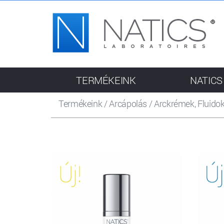
TERMÉKEINK
NATICS
Termékeink
/
Arcápolás
/
Arckrémek, Fluido