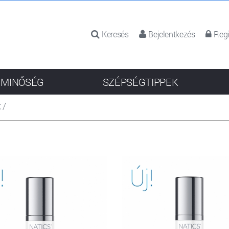
Keresés
Bejelentkezés
Regi
 MINŐSÉG
SZÉPSÉGTIPPEK
k
/