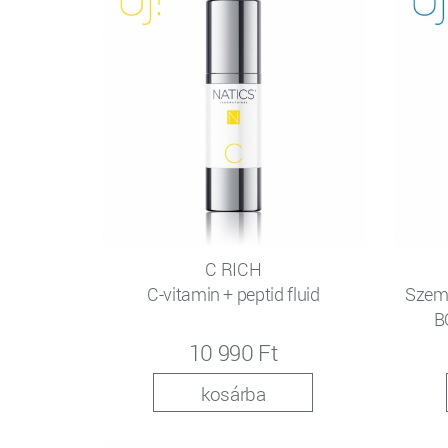
C RICH
C-vitamin + peptid fluid
Szemk
B
10 990 Ft
kosárba