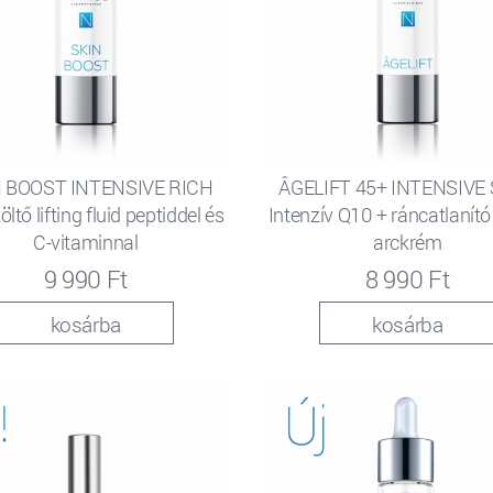
 BOOST INTENSIVE RICH
ÂGELIFT 45+ INTENSIVE
öltő lifting fluid peptiddel és
Intenzív Q10 + ráncatlanító
C-vitaminnal
arckrém
9 990 Ft
8 990 Ft
kosárba
kosárba