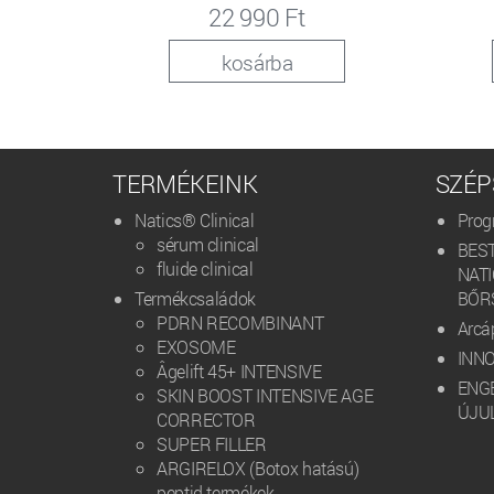
22 990 Ft
kosárba
TERMÉKEINK
SZÉP
Natics® Clinical
Prog
sérum clinical
BEST
fluide clinical
NAT
Termékcsaládok
BŐRS
PDRN RECOMBINANT
Arcá
EXOSOME
INN
Âgelift 45+ INTENSIVE
ENG
SKIN BOOST INTENSIVE AGE
ÚJUL
CORRECTOR
SUPER FILLER
ARGIRELOX (Botox hatású)
peptid termékek