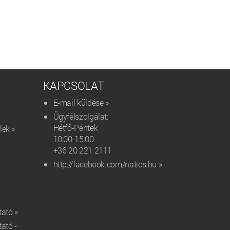
KAPCSOLAT
E-mail küldése »
Ügyfélszolgálat:
Hétfő-Péntek
lek »
10:00-15:00
+36 20 221 2111‬
http://facebook.com/natics.hu »
tató »
tató -