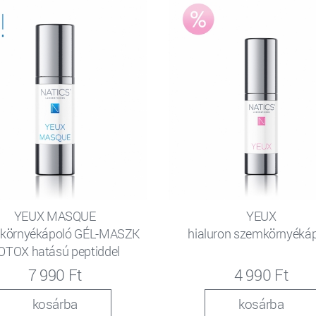
YEUX MASQUE
YEUX
környékápoló GÉL-MASZK
hialuron szemkörnyéká
OTOX hatású peptiddel
7 990 Ft
4 990 Ft
kosárba
kosárba