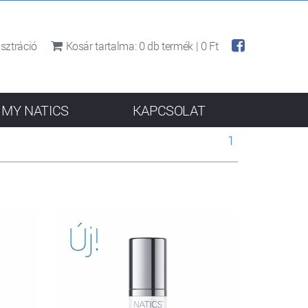
sztráció
Kosár tartalma:
0
db termék |
0 Ft
MY NATICS
KAPCSOLAT
1