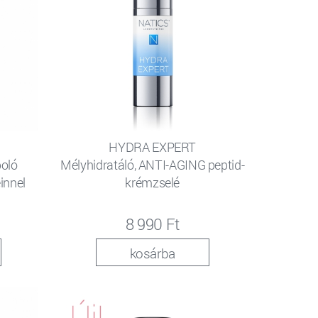
HYDRA EXPERT
poló
Mélyhidratáló, ANTI-AGING peptid-
innel
krémzselé
8 990 Ft
kosárba