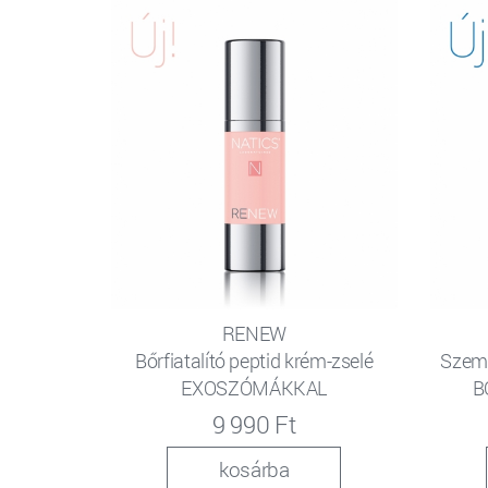
RENEW
Bőrfiatalító peptid krém-zselé
Szem
EXOSZÓMÁKKAL
B
9 990 Ft
kosárba