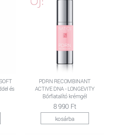
 SOFT
PDRN RECOMBINANT
iddel és
ACTIVE DNA - LONGEVITY
Bőrfiatalító krémgél
8 990 Ft
kosárba