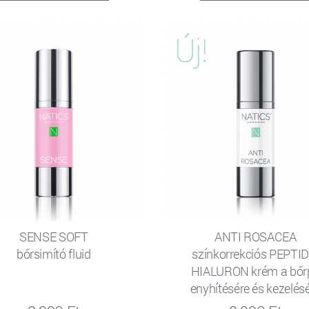
SENSE SOFT
ANTI ROSACEA
bőrsimító fluid
színkorrekciós PEPTID
HIALURON krém a bőrp
enyhítésére és kezelés