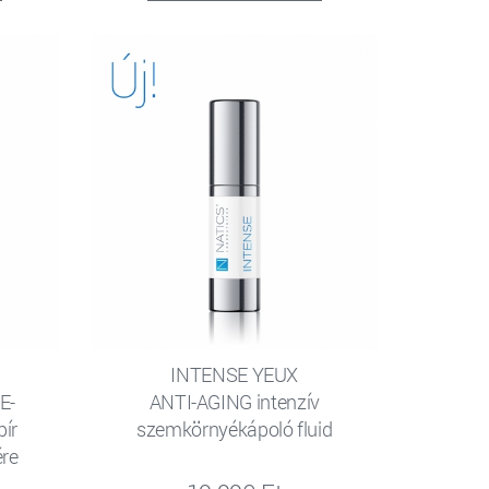
INTENSE YEUX
E-
ANTI-AGING intenzív
ír
szemkörnyékápoló fluid
ére