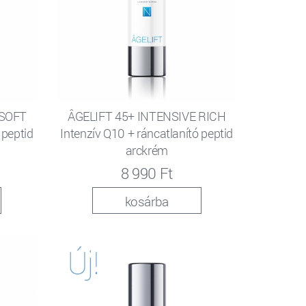
 SOFT
ÂGELIFT 45+ INTENSIVE RICH
 peptid
Intenzív Q10 + ráncatlanító peptid
arckrém
8 990 Ft
kosárba