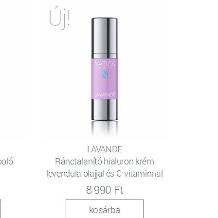
LAVANDE
poló
Ránctalanító hialuron krém
levendula olajjal és C-vitaminnal
8 990 Ft
kosárba