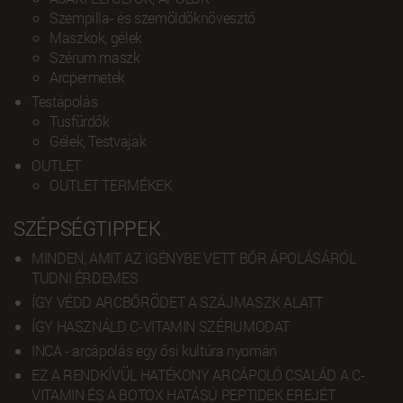
Szempilla- és szemöldöknövesztő
Maszkok, gélek
Szérum maszk
Arcpermetek
Testápolás
Tusfürdők
Gélek, Testvajak
OUTLET
OUTLET TERMÉKEK
SZÉPSÉGTIPPEK
MINDEN, AMIT AZ IGÉNYBE VETT BŐR ÁPOLÁSÁRÓL
TUDNI ÉRDEMES
ÍGY VÉDD ARCBŐRÖDET A SZÁJMASZK ALATT
ÍGY HASZNÁLD C-VITAMIN SZÉRUMODAT
INCA - arcápolás egy ősi kultúra nyomán
EZ A RENDKÍVÜL HATÉKONY ARCÁPOLÓ CSALÁD A C-
VITAMIN ÉS A BOTOX HATÁSÚ PEPTIDEK EREJÉT