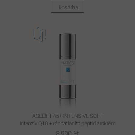
kosárba
ÂGELIFT 45+ INTENSIVE SOFT
Intenzív Q10 + ráncatlanító peptid arckrém
8 990 Ft