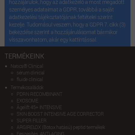
hozzájárulok, hogy az adatkezelő a most megadott
személyes adataimat a GDPR, továbbá a saját
adatkezelési tájékoztatójának feltételei szerint
kezelje. Tudomásul veszem, hogy a GDPR 7. cikk (3)
bekezdése szerint a hozzájárulásomat bármikor
visszavonhatom, akár egy kattintással.
TERMÉKEINK
Natics® Clinical
sérum clinical
fluide clinical
Termékcsaládok
PDRN RECOMBINANT
EXOSOME
Âgelift 45+ INTENSIVE
SKIN BOOST INTENSIVE AGE CORRECTOR
SUPER FILLER
ARGIRELOX (Botox hatású) peptid termékek
Feszesítés, ANTI-AGING