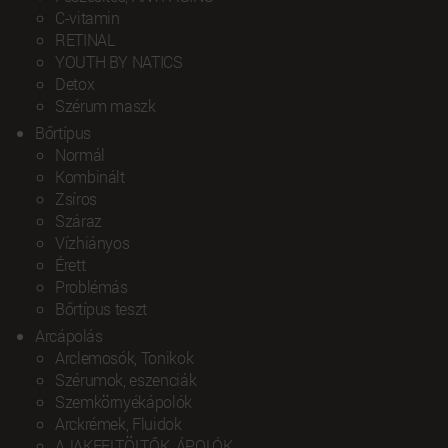
C-vitamin
RETINAL
YOUTH BY NATICS
Detox
Szérum maszk
Bőrtípus
Normál
Kombinált
Zsíros
Száraz
Vízhiányos
Érett
Problémás
Bőrtípus teszt
Arcápolás
Arclemosók, Tonikok
Szérumok, eszenciák
Szemkörnyékápolók
Arckrémek, Fluidok
AJAKFELTÖLTŐK, ÁPOLÓK