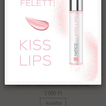
HYDRA C
könnyed hialuron esszencia C-vitaminnal
3 990 Ft
kosárba