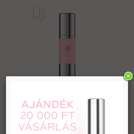
PDRN RECOMBINANT
ACTIVE DNA - LONGEVITY
Bőrfiatalító krémgél
8 990 Ft
kosárba