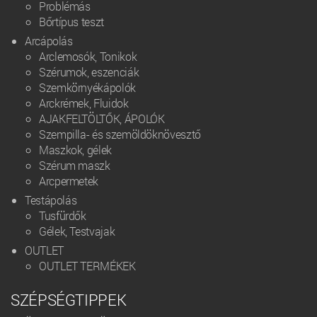
Problémás
Bőrtípus teszt
Arcápolás
Arclemosók, Tonikok
Szérumok, eszenciák
Szemkörnyékápolók
Arckrémek, Fluidok
AJAKFELTÖLTŐK, ÁPOLÓK
Szempilla- és szemöldöknövesztő
Maszkok, gélek
Szérum maszk
Arcpermetek
Testápolás
Tusfürdők
Gélek, Testvajak
OUTLET
OUTLET TERMÉKEK
SZÉPSÉGTIPPEK