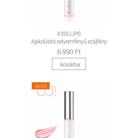
KISS LIPS
Ajakdúsitó selyemfényű szájfény
6 990 Ft
kosárba
AKCIÓ