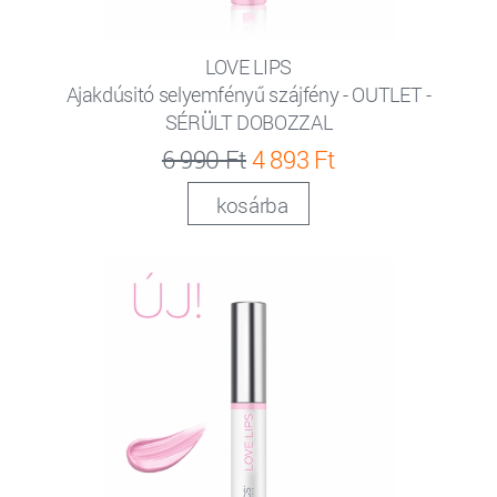
LOVE LIPS
Ajakdúsitó selyemfényű szájfény - OUTLET -
SÉRÜLT DOBOZZAL
6 990 Ft
4 893 Ft
kosárba