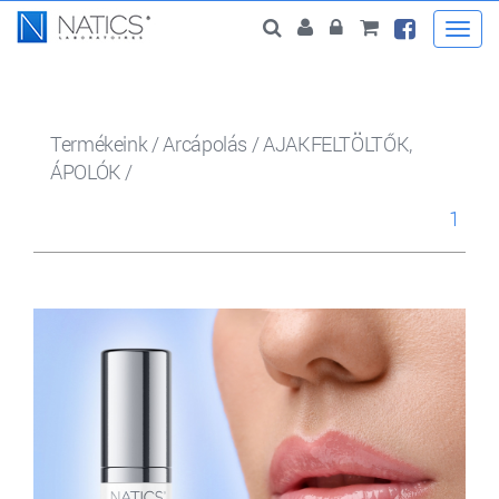
Togg
navi
Termékeink
/
Arcápolás
/
AJAKFELTÖLTŐK,
ÁPOLÓK
/
1