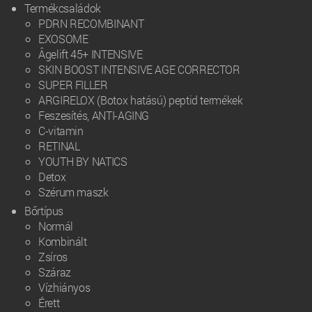
Termékcsaládok
PDRN RECOMBINANT
EXOSOME
Âgelift 45+ INTENSIVE
SKIN BOOST INTENSIVE AGE CORRECTOR
SUPER FILLER
ARGIRELOX (Botox hatású) peptid termékek
Feszesítés, ANTI-AGING
C-vitamin
RETINAL
YOUTH BY NATICS
Detox
Szérum maszk
Bőrtípus
Normál
Kombinált
Zsíros
Száraz
Vízhiányos
Érett