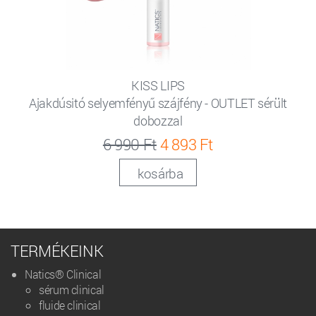
KISS LIPS
Ajakdúsitó selyemfényű szájfény - OUTLET sérült
dobozzal
6 990 Ft
4 893 Ft
kosárba
TERMÉKEINK
Natics® Clinical
sérum clinical
fluide clinical