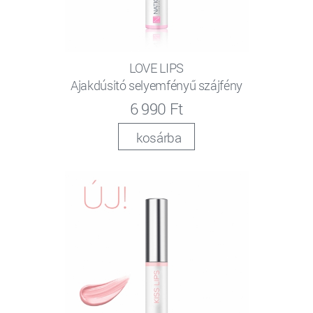
LOVE LIPS
Ajakdúsitó selyemfényű szájfény
6 990 Ft
kosárba