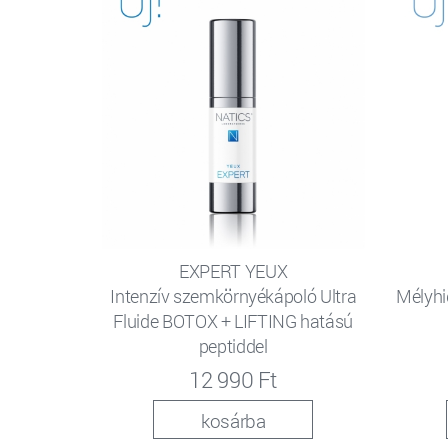
EXPERT YEUX
Intenzív szemkörnyékápoló Ultra
Mélyhi
Fluide BOTOX + LIFTING hatású
peptiddel
12 990 Ft
kosárba