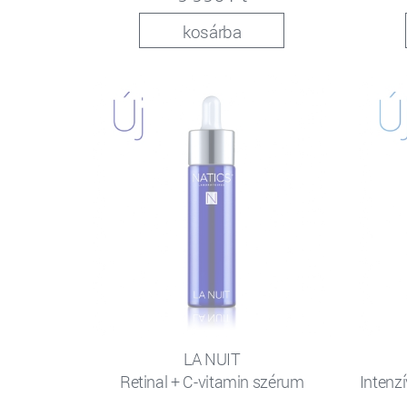
kosárba
LA NUIT
Retinal + C-vitamin szérum
Intenzí