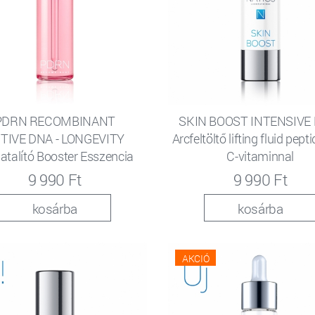
PDRN RECOMBINANT
SKIN BOOST INTENSIVE
TIVE DNA - LONGEVITY
Arcfeltöltő lifting fluid pept
iatalító Booster Esszencia
C-vitaminnal
9 990 Ft
9 990 Ft
kosárba
kosárba
AKCIÓ