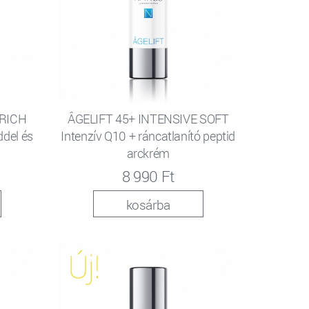
 RICH
ÂGELIFT 45+ INTENSIVE SOFT
iddel és
Intenzív Q10 + ráncatlanító peptid
arckrém
8 990 Ft
kosárba