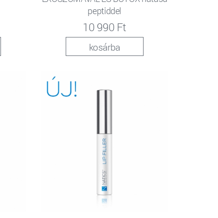
peptiddel
10 990 Ft
kosárba