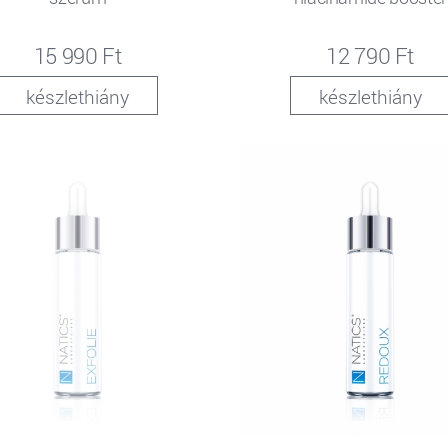
15 990 Ft
12 790 Ft
készlethiány
készlethiány