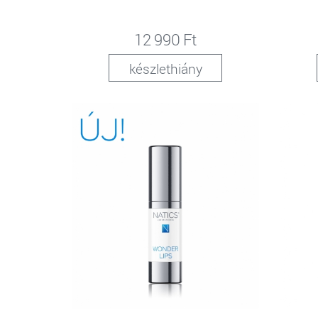
12 990 Ft
készlethiány