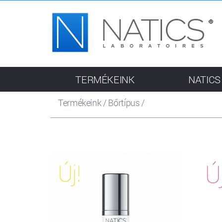
TERMÉKEINK
NATICS
Termékeink
/
Bőrtípus
/