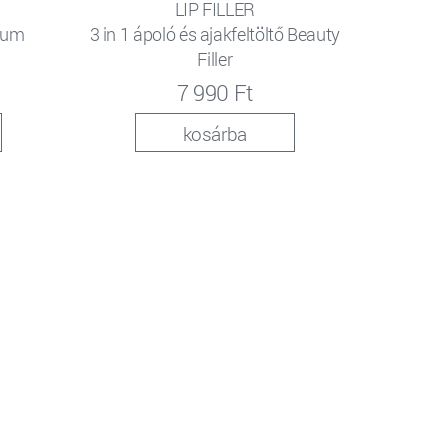
LIP FILLER
rum
3 in 1 ápoló és ajakfeltöltő Beauty
Filler
7 990 Ft
kosárba