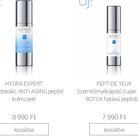
HYDRA EXPERT
PEPTIDE YEUX
dratáló, ANTI-AGING peptid-
Szemkörnyékápoló Super 
krémzselé
BOTOX hatású peptidd
8 990 Ft
7 990 Ft
kosárba
kosárba