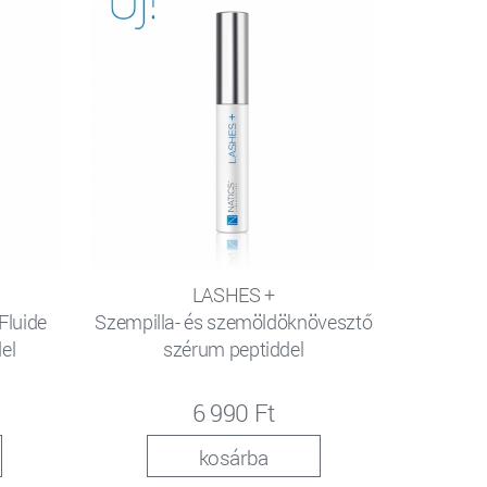
LASHES +
Fluide
Szempilla- és szemöldöknövesztő
el
szérum peptiddel
6 990 Ft
kosárba