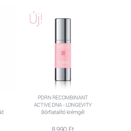
PDRN RECOMBINANT
ACTIVE DNA - LONGEVITY
id
Bőrfiatalító krémgél
8 990 Ft