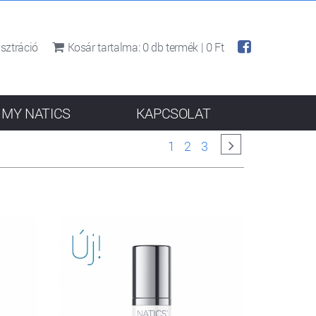
sztráció
Kosár tartalma:
0
db termék |
0 Ft
MY NATICS
KAPCSOLAT
1
2
3