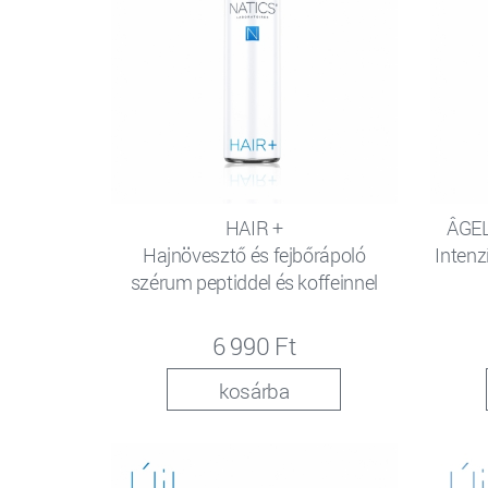
HAIR +
ÂGEL
Hajnövesztő és fejbőrápoló
Intenz
szérum peptiddel és koffeinnel
6 990 Ft
kosárba