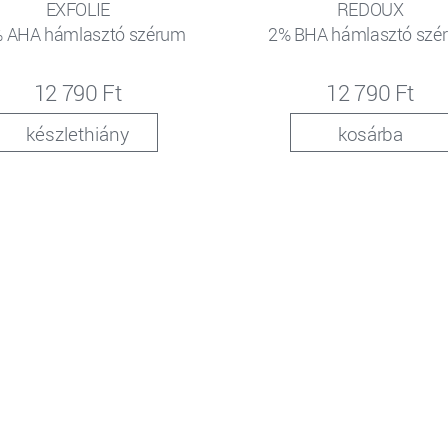
EXFOLIE
REDOUX
 AHA hámlasztó szérum
2% BHA hámlasztó szé
12 790 Ft
12 790 Ft
készlethiány
kosárba