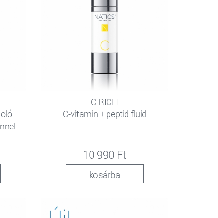
C RICH
poló
C-vitamin + peptid fluid
nnel -
t
10 990 Ft
kosárba