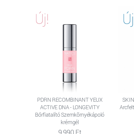
PDRN RECOMBINANT YEUX
SKIN
ACTIVE DNA - LONGEVITY
Arcfelt
Bőrfiatalító Szemkörnyékápoló
krémgél
9 990 Ft