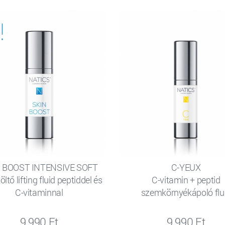
 BOOST INTENSIVE SOFT
C-YEUX
öltő lifting fluid peptiddel és
C-vitamin + peptid
C-vitaminnal
szemkörnyékápoló flu
9 990 Ft
9 990 Ft