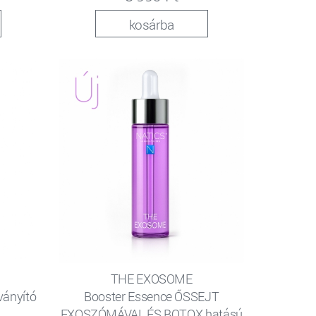
kosárba
THE EXOSOME
ványító
Booster Essence ŐSSEJT
EXOSZÓMÁVAL ÉS BOTOX hatású