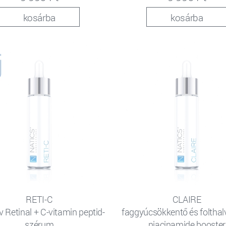
kosárba
kosárba
RETI-C
CLAIRE
v Retinal + C-vitamin peptid-
faggyúcsökkentő és folthal
szérum
niacinamide booster