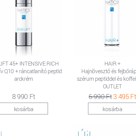
IFT 45+ INTENSIVE RICH
HAIR +
ív Q10 + ráncatlanító peptid
Hajnövesztő és fejbőrá
arckrém
szérum peptiddel és koffei
OUTLET
8 990 Ft
6 990 Ft
3 495 F
kosárba
kosárba