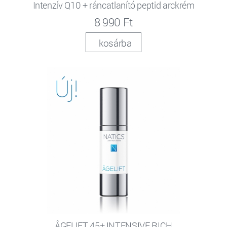
Intenzív Q10 + ráncatlanító peptid arckrém
8 990 Ft
kosárba
ÂGELIFT 45+ INTENSIVE RICH