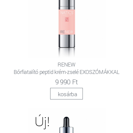
RENEW
Bőrfiatalító peptid krém-zselé EXOSZÓMÁKKAL
9 990 Ft
kosárba