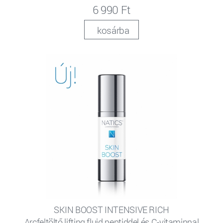
6 990 Ft
kosárba
SKIN BOOST INTENSIVE RICH
Arcfeltöltő lifting fluid peptiddel és C-vitaminnal