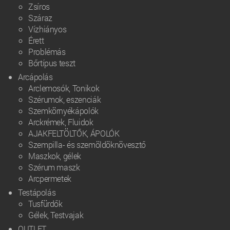
Zsíros
Száraz
Vízhiányos
Érett
Problémás
Bőrtípus teszt
Arcápolás
Arclemosók, Tonikok
Szérumok, eszenciák
Szemkörnyékápolók
Arckrémek, Fluidok
AJAKFELTÖLTŐK, ÁPOLÓK
Szempilla- és szemöldöknövesztő
Maszkok, gélek
Szérum maszk
Arcpermetek
Testápolás
Tusfürdők
Gélek, Testvajak
OUTLET