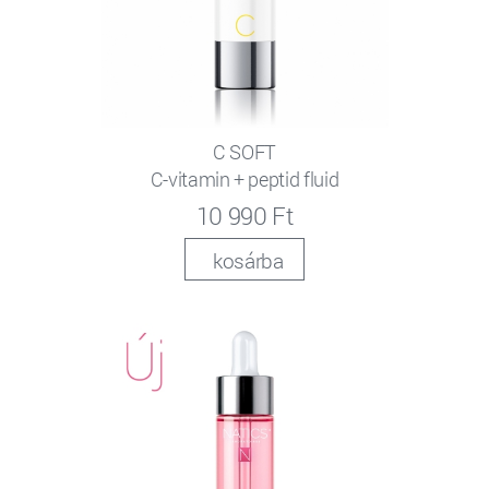
C SOFT
C-vitamin + peptid fluid
10 990 Ft
kosárba