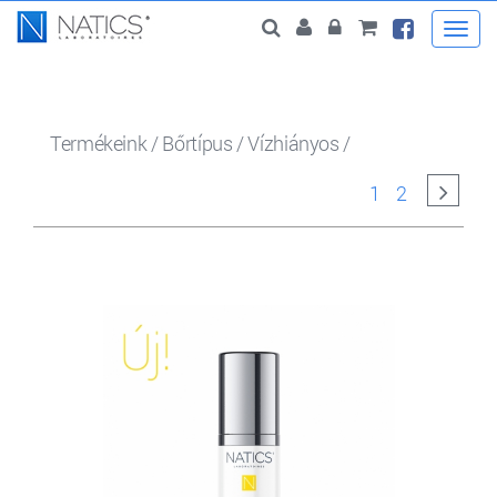
Togg
navi
Termékeink
/
Bőrtípus
/
Vízhiányos
/
1
2