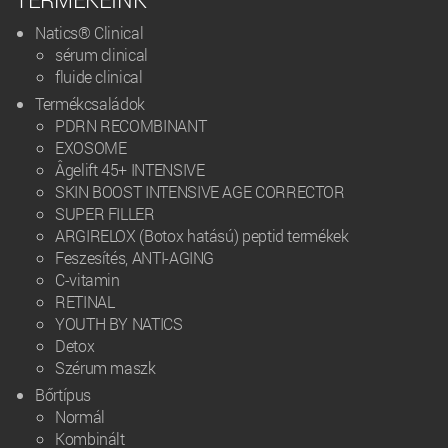
Natics® Clinical
sérum clinical
fluide clinical
Termékcsaládok
PDRN RECOMBINANT
EXOSOME
Âgelift 45+ INTENSIVE
SKIN BOOST INTENSIVE AGE CORRECTOR
SUPER FILLER
ARGIRELOX (Botox hatású) peptid termékek
Feszesítés, ANTI-AGING
C-vitamin
RETINAL
YOUTH BY NATICS
Detox
Szérum maszk
Bőrtípus
Normál
Kombinált