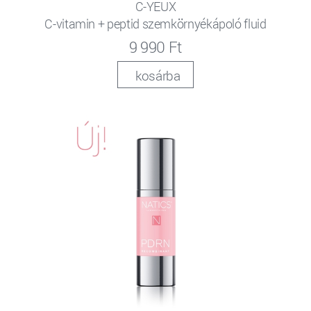
C-YEUX
C-vitamin + peptid szemkörnyékápoló fluid
9 990 Ft
kosárba