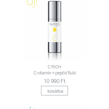
C RICH
C-vitamin + peptid fluid
10 990 Ft
kosárba