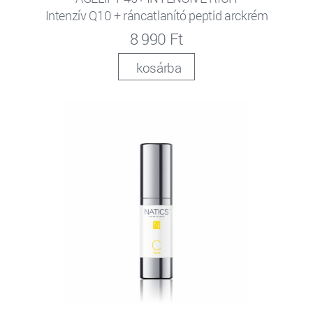
Intenzív Q10 + ráncatlanító peptid arckrém
8 990 Ft
kosárba