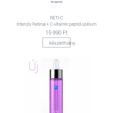
RETI-C
Intenzív Retinal + C-vitamin peptid-szérum
15 990 Ft
készlethiány