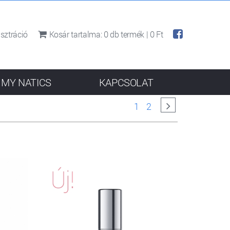
sztráció
Kosár tartalma:
0
db termék |
0 Ft
MY NATICS
KAPCSOLAT
1
2