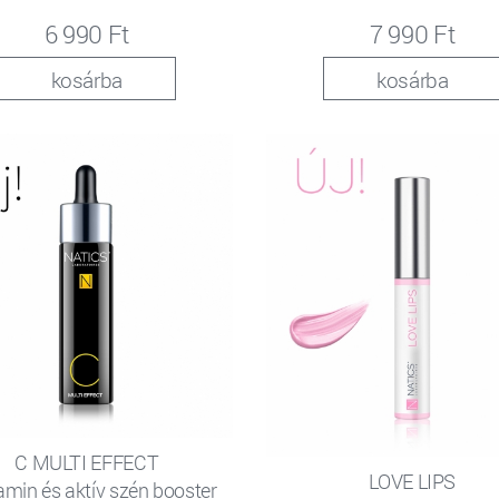
6 990 Ft
7 990 Ft
kosárba
kosárba
C MULTI EFFECT
LOVE LIPS
amin és aktív szén booster