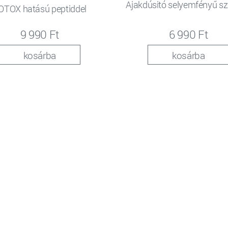
Ajakdúsitó selyemfényű sz
OTOX hatású peptiddel
9 990 Ft
6 990 Ft
kosárba
kosárba