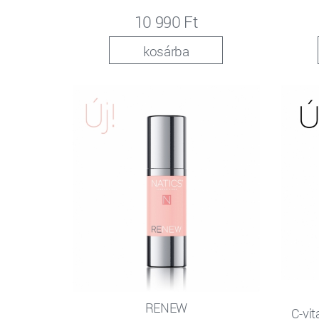
10 990 Ft
kosárba
RENEW
C-vit