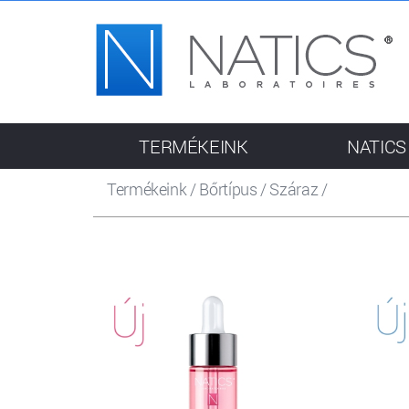
TERMÉKEINK
NATICS
Termékeink
/
Bőrtípus
/
Száraz
/