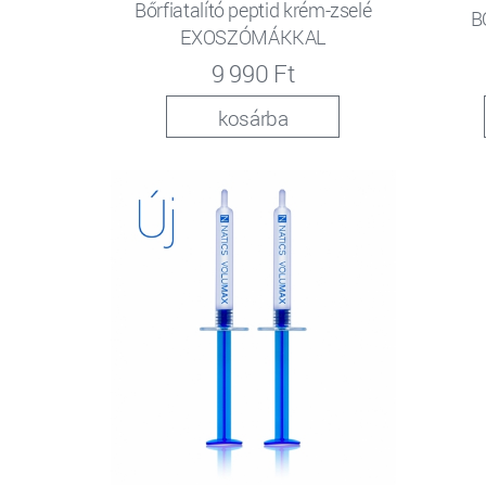
Bőrfiatalító peptid krém-zselé
B
EXOSZÓMÁKKAL
9 990 Ft
kosárba