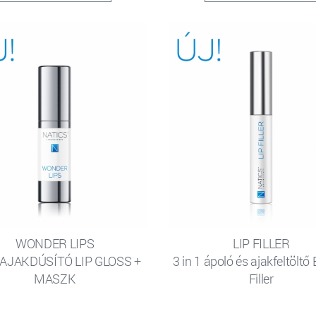
WONDER LIPS
LIP FILLER
1 AJAKDÚSÍTÓ LIP GLOSS +
3 in 1 ápoló és ajakfeltöltő
MASZK
Filler