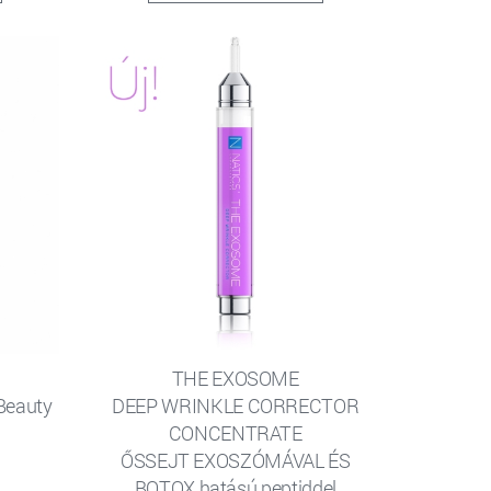
THE EXOSOME
 Beauty
DEEP WRINKLE CORRECTOR
CONCENTRATE
ŐSSEJT EXOSZÓMÁVAL ÉS
BOTOX hatású peptiddel