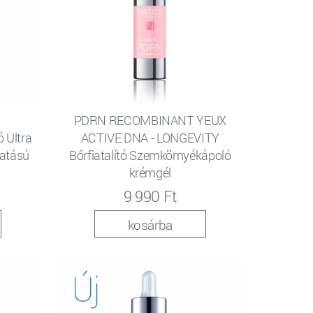
PDRN RECOMBINANT YEUX
 Ultra
ACTIVE DNA - LONGEVITY
hatású
Bőrfiatalító Szemkörnyékápoló
krémgél
9 990 Ft
kosárba