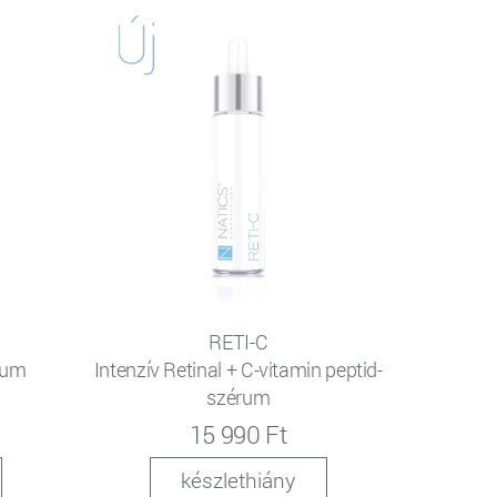
RETI-C
érum
Intenzív Retinal + C-vitamin peptid-
szérum
15 990 Ft
készlethiány