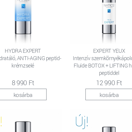
HYDRA EXPERT
EXPERT YEUX
dratáló, ANTI-AGING peptid-
Intenzív szemkörnyékápoló
krémzselé
Fluide BOTOX + LIFTING 
peptiddel
8 990 Ft
12 990 Ft
kosárba
kosárba