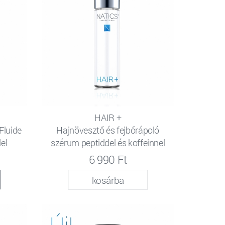
HAIR +
Fluide
Hajnövesztő és fejbőrápoló
el
szérum peptiddel és koffeinnel
6 990 Ft
kosárba