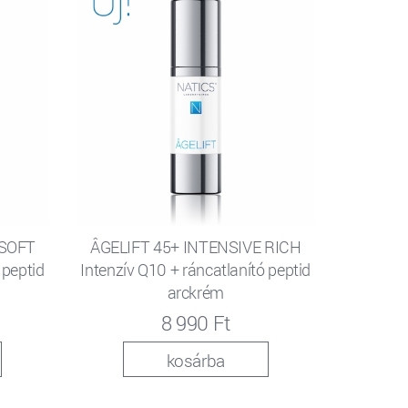
 SOFT
ÂGELIFT 45+ INTENSIVE RICH
 peptid
Intenzív Q10 + ráncatlanító peptid
arckrém
8 990 Ft
kosárba