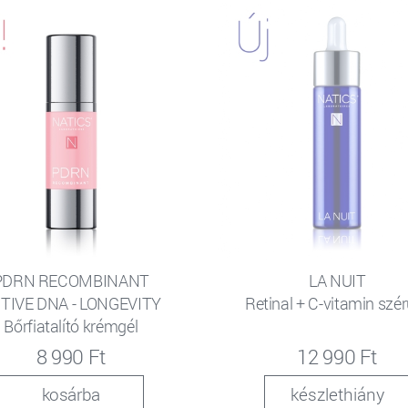
PDRN RECOMBINANT
LA NUIT
TIVE DNA - LONGEVITY
Retinal + C-vitamin sz
Bőrfiatalító krémgél
8 990 Ft
12 990 Ft
kosárba
készlethiány