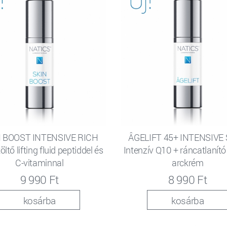
 BOOST INTENSIVE RICH
ÂGELIFT 45+ INTENSIVE
öltő lifting fluid peptiddel és
Intenzív Q10 + ráncatlanító
C-vitaminnal
arckrém
9 990 Ft
8 990 Ft
kosárba
kosárba