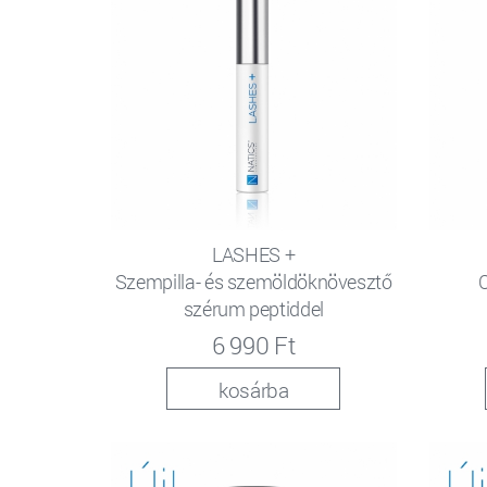
LASHES +
Szempilla- és szemöldöknövesztő
C
szérum peptiddel
6 990 Ft
kosárba