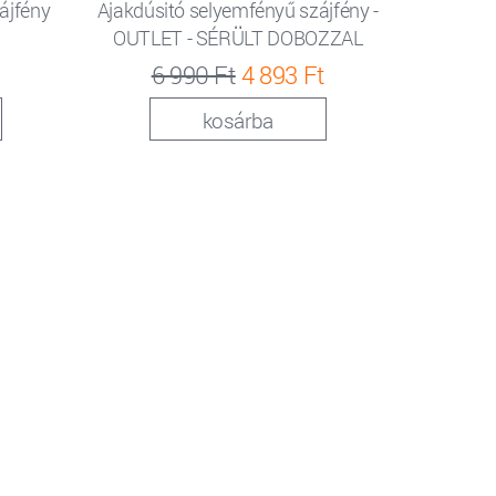
ájfény
Ajakdúsitó selyemfényű szájfény -
OUTLET - SÉRÜLT DOBOZZAL
6 990 Ft
4 893 Ft
kosárba