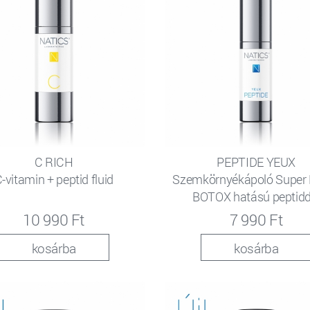
C RICH
PEPTIDE YEUX
-vitamin + peptid fluid
Szemkörnyékápoló Super 
BOTOX hatású peptidd
10 990 Ft
7 990 Ft
kosárba
kosárba