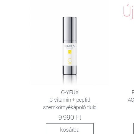
C-YEUX
C-vitamin + peptid
AC
szemkörnyékápoló fluid
9 990 Ft
kosárba